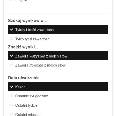
Szukaj wyników w...
Tytuły i treść zawartości
Tylko tytuł zawartości
Znajdź wyniki...
Zawiera
wszystkie
z moich słów
Zawiera
dowolne
z moich słów
Data utworzenia
Każde
Ostatnie 24 godziny
Ostatni tydzień
Ostatni miesiąc