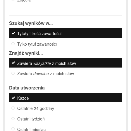
Szukaj wyników w...
Tytuły i treść zawartości
Tylko tytuł zawartości
Znajdź wyniki...
Zawiera
wszystkie
z moich słów
Zawiera
dowolne
z moich słów
Data utworzenia
Każde
Ostatnie 24 godziny
Ostatni tydzień
Ostatni miesiąc