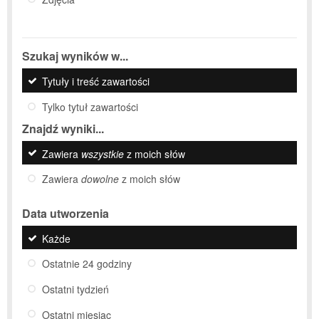
Szukaj wyników w...
Tytuły i treść zawartości
Tylko tytuł zawartości
Znajdź wyniki...
Zawiera
wszystkie
z moich słów
Zawiera
dowolne
z moich słów
Data utworzenia
Każde
Ostatnie 24 godziny
Ostatni tydzień
Ostatni miesiąc