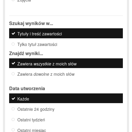
Szukaj wyników w...
Tytuły i treść zawartości
Tylko tytuł zawartości
Znajdź wyniki...
Zawiera
wszystkie
z moich słów
Zawiera
dowolne
z moich słów
Data utworzenia
Każde
Ostatnie 24 godziny
Ostatni tydzień
Ostatni miesiąc