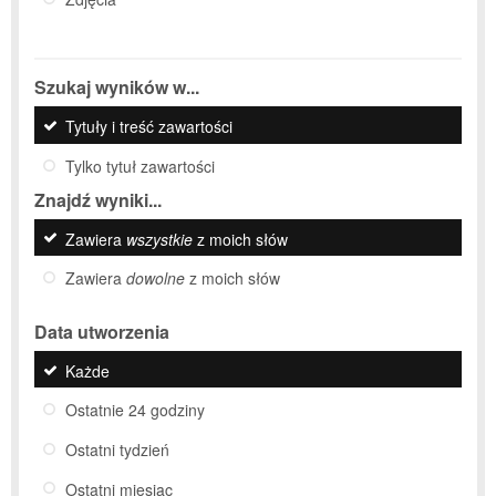
Szukaj wyników w...
Tytuły i treść zawartości
Tylko tytuł zawartości
Znajdź wyniki...
Zawiera
wszystkie
z moich słów
Zawiera
dowolne
z moich słów
Data utworzenia
Każde
Ostatnie 24 godziny
Ostatni tydzień
Ostatni miesiąc