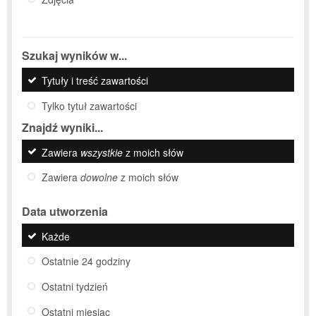
Szukaj wyników w...
Tytuły i treść zawartości
Tylko tytuł zawartości
Znajdź wyniki...
Zawiera
wszystkie
z moich słów
Zawiera
dowolne
z moich słów
Data utworzenia
Każde
Ostatnie 24 godziny
Ostatni tydzień
Ostatni miesiąc