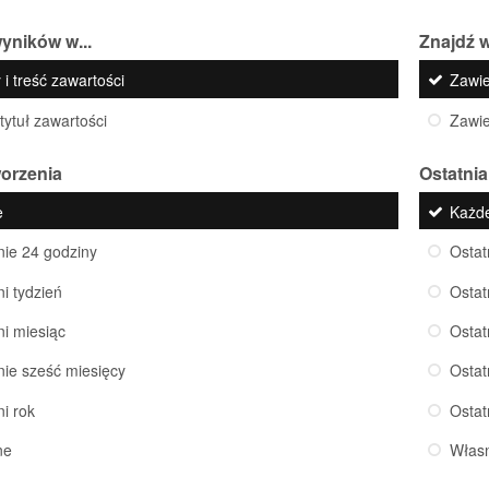
yników w...
Znajdź w
 i treść zawartości
Zawi
 tytuł zawartości
Zawi
worzenia
Ostatnia
e
Każd
nie 24 godziny
Ostat
ni tydzień
Ostat
ni miesiąc
Ostat
nie sześć miesięcy
Ostat
ni rok
Ostat
ne
Włas