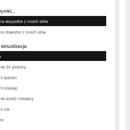
yniki...
era
wszystkie
z moich słów
era
dowolne
z moich słów
 aktualizacja
e
nie 24 godziny
ni tydzień
ni miesiąc
nie sześć miesięcy
ni rok
ne