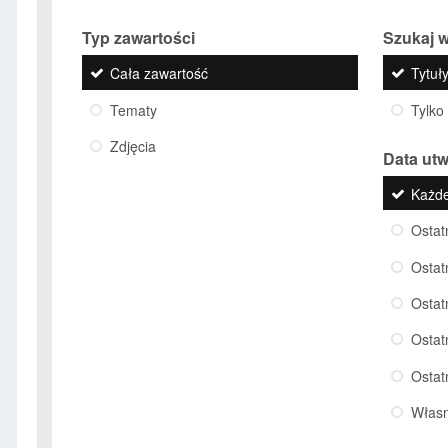
Typ zawartości
Szukaj w
Cała zawartość
Tytuły
Tematy
Tylko
Zdjęcia
Data ut
Każd
Ostat
Ostat
Ostat
Ostat
Ostat
Włas