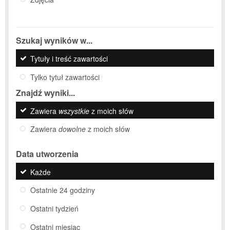
Szukaj wyników w...
Tytuły i treść zawartości
Tylko tytuł zawartości
Znajdź wyniki...
Zawiera
wszystkie
z moich słów
Zawiera
dowolne
z moich słów
Data utworzenia
Każde
Ostatnie 24 godziny
Ostatni tydzień
Ostatni miesiąc