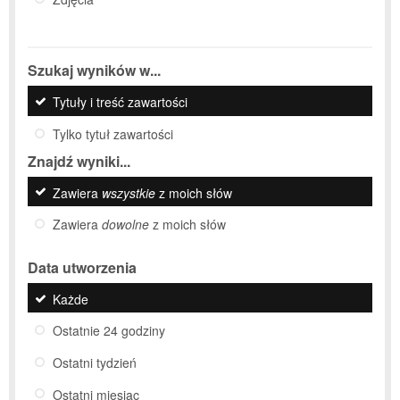
Szukaj wyników w...
Tytuły i treść zawartości
Tylko tytuł zawartości
Znajdź wyniki...
Zawiera
wszystkie
z moich słów
Zawiera
dowolne
z moich słów
Data utworzenia
Każde
Ostatnie 24 godziny
Ostatni tydzień
Ostatni miesiąc