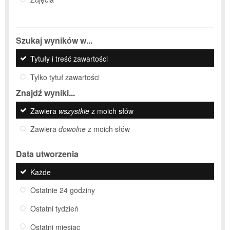
Szukaj wyników w...
Tytuły i treść zawartości
Tylko tytuł zawartości
Znajdź wyniki...
Zawiera
wszystkie
z moich słów
Zawiera
dowolne
z moich słów
Data utworzenia
Każde
Ostatnie 24 godziny
Ostatni tydzień
Ostatni miesiąc