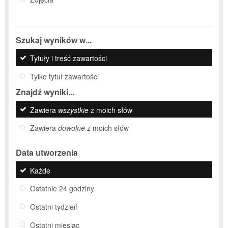
Szukaj wyników w...
Tytuły i treść zawartości
Tylko tytuł zawartości
Znajdź wyniki...
Zawiera
wszystkie
z moich słów
Zawiera
dowolne
z moich słów
Data utworzenia
Każde
Ostatnie 24 godziny
Ostatni tydzień
Ostatni miesiąc