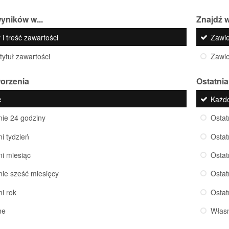
yników w...
Znajdź w
 i treść zawartości
Zawi
 tytuł zawartości
Zawi
worzenia
Ostatnia
e
Każd
nie 24 godziny
Ostat
ni tydzień
Ostat
ni miesiąc
Ostat
nie sześć miesięcy
Ostat
ni rok
Ostat
ne
Włas