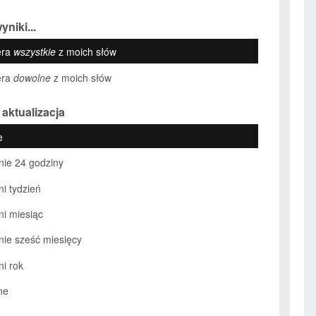
yniki...
era
wszystkie
z moich słów
era
dowolne
z moich słów
 aktualizacja
e
nie 24 godziny
ni tydzień
ni miesiąc
nie sześć miesięcy
ni rok
ne