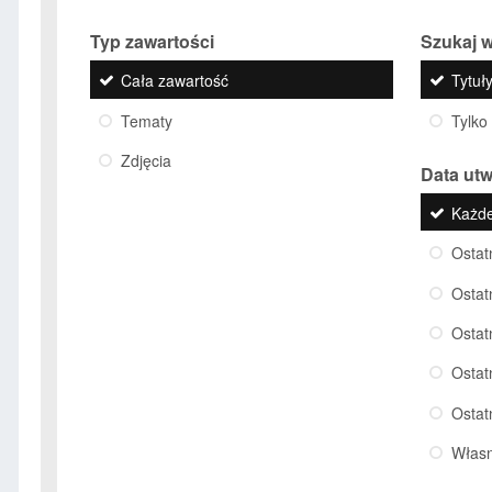
Typ zawartości
Szukaj w
Cała zawartość
Tytuły
Tematy
Tylko
Zdjęcia
Data ut
Każd
Ostat
Ostat
Ostat
Ostat
Ostat
Włas