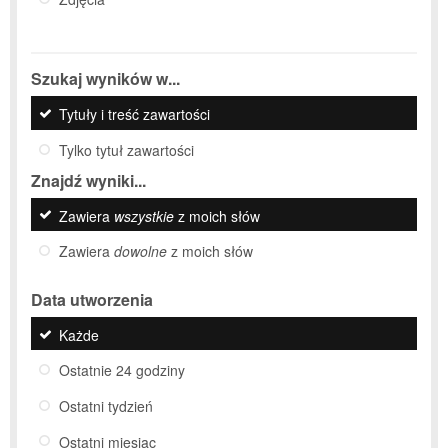
Szukaj wyników w...
Tytuły i treść zawartości
Tylko tytuł zawartości
Znajdź wyniki...
Zawiera
wszystkie
z moich słów
Zawiera
dowolne
z moich słów
Data utworzenia
Każde
Ostatnie 24 godziny
Ostatni tydzień
Ostatni miesiąc