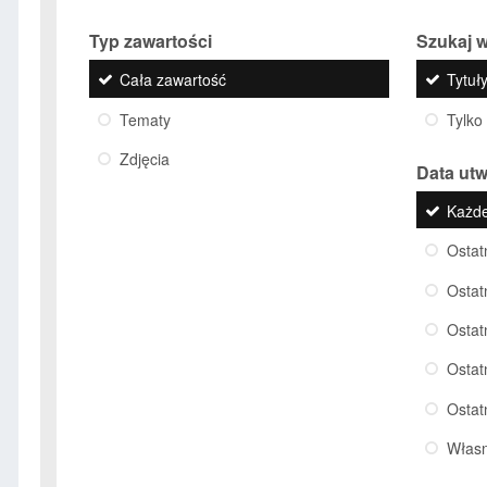
Typ zawartości
Szukaj w
Cała zawartość
Tytuły
Tematy
Tylko
Zdjęcia
Data ut
Każd
Ostat
Ostat
Ostat
Ostat
Ostat
Włas