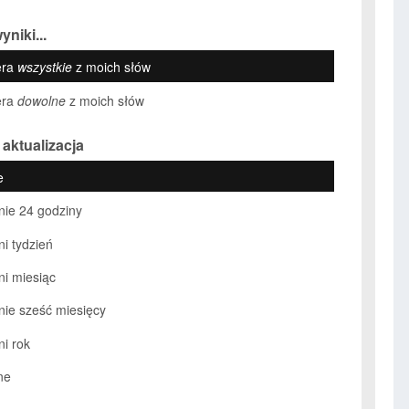
yniki...
era
wszystkie
z moich słów
era
dowolne
z moich słów
 aktualizacja
e
nie 24 godziny
ni tydzień
ni miesiąc
nie sześć miesięcy
ni rok
ne