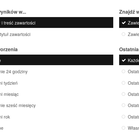
yników w...
Znajdź w
 i treść zawartości
Zawi
 tytuł zawartości
Zawi
worzenia
Ostatnia
e
Każd
nie 24 godziny
Ostat
ni tydzień
Ostat
ni miesiąc
Ostat
nie sześć miesięcy
Ostat
ni rok
Ostat
ne
Włas