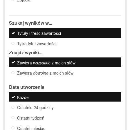
Szukaj wyników w...
Tytuły i treść zawartości
Tylko tytuł zawartości
Znajdź wyniki...
Zawiera
wszystkie
z moich słów
Zawiera
dowolne
z moich słów
Data utworzenia
Każde
Ostatnie 24 godziny
Ostatni tydzień
Ostatni miesiąc