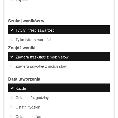
Szukaj wyników w...
Tytuły i treść zawartości
Tylko tytuł zawartości
Znajdź wyniki...
Zawiera
wszystkie
z moich słów
Zawiera
dowolne
z moich słów
Data utworzenia
Każde
Ostatnie 24 godziny
Ostatni tydzień
Ostatni miesiąc