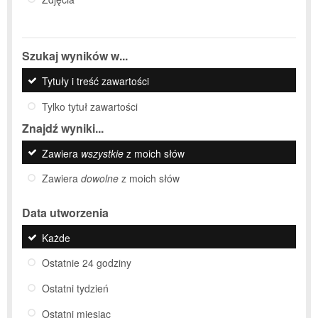
Szukaj wyników w...
Tytuły i treść zawartości
Tylko tytuł zawartości
Znajdź wyniki...
Zawiera
wszystkie
z moich słów
Zawiera
dowolne
z moich słów
Data utworzenia
Każde
Ostatnie 24 godziny
Ostatni tydzień
Ostatni miesiąc