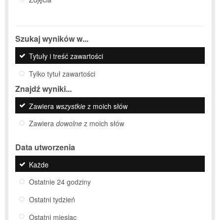
Szukaj wyników w...
Tytuły i treść zawartości
Tylko tytuł zawartości
Znajdź wyniki...
Zawiera
wszystkie
z moich słów
Zawiera
dowolne
z moich słów
Data utworzenia
Każde
Ostatnie 24 godziny
Ostatni tydzień
Ostatni miesiąc