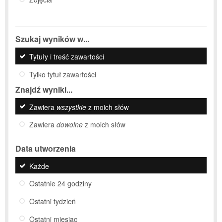
Szukaj wyników w...
Tytuły i treść zawartości
Tylko tytuł zawartości
Znajdź wyniki...
Zawiera
wszystkie
z moich słów
Zawiera
dowolne
z moich słów
Data utworzenia
Każde
Ostatnie 24 godziny
Ostatni tydzień
Ostatni miesiąc