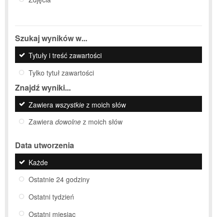
Szukaj wyników w...
Tytuły i treść zawartości
Tylko tytuł zawartości
Znajdź wyniki...
Zawiera
wszystkie
z moich słów
Zawiera
dowolne
z moich słów
Data utworzenia
Każde
Ostatnie 24 godziny
Ostatni tydzień
Ostatni miesiąc