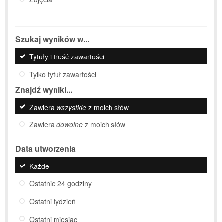
Szukaj wyników w...
Tytuły i treść zawartości
Tylko tytuł zawartości
Znajdź wyniki...
Zawiera
wszystkie
z moich słów
Zawiera
dowolne
z moich słów
Data utworzenia
Każde
Ostatnie 24 godziny
Ostatni tydzień
Ostatni miesiąc