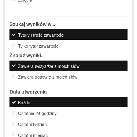
Szukaj wyników w...
Tytuły i treść zawartości
Tylko tytuł zawartości
Znajdź wyniki...
Zawiera
wszystkie
z moich słów
Zawiera
dowolne
z moich słów
Data utworzenia
Każde
Ostatnie 24 godziny
Ostatni tydzień
Ostatni miesiąc