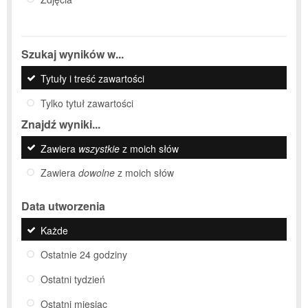
Szukaj wyników w...
Tytuły i treść zawartości
Tylko tytuł zawartości
Znajdź wyniki...
Zawiera
wszystkie
z moich słów
Zawiera
dowolne
z moich słów
Data utworzenia
Każde
Ostatnie 24 godziny
Ostatni tydzień
Ostatni miesiąc