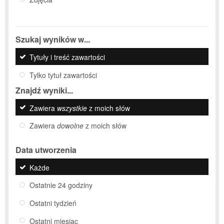
Szukaj wyników w...
Tytuły i treść zawartości
Tylko tytuł zawartości
Znajdź wyniki...
Zawiera
wszystkie
z moich słów
Zawiera
dowolne
z moich słów
Data utworzenia
Każde
Ostatnie 24 godziny
Ostatni tydzień
Ostatni miesiąc