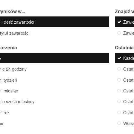
yników w...
Znajdź w
 i treść zawartości
Zawi
 tytuł zawartości
Zawi
worzenia
Ostatnia
e
Każd
nie 24 godziny
Ostat
ni tydzień
Ostat
ni miesiąc
Ostat
nie sześć miesięcy
Ostat
ni rok
Ostat
ne
Włas