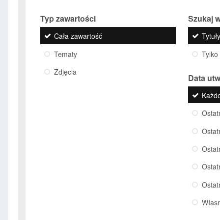
Typ zawartości
Szukaj w
Cała zawartość
Tytuły
Tematy
Tylko
Zdjęcia
Data ut
Każd
Ostat
Ostat
Ostat
Ostat
Ostat
Włas