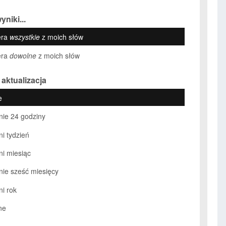
yniki...
era
wszystkie
z moich słów
era
dowolne
z moich słów
 aktualizacja
e
nie 24 godziny
ni tydzień
ni miesiąc
nie sześć miesięcy
ni rok
ne