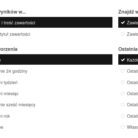
yników w...
Znajdź w
 i treść zawartości
Zawi
 tytuł zawartości
Zawi
worzenia
Ostatnia
e
Każd
nie 24 godziny
Ostat
ni tydzień
Ostat
ni miesiąc
Ostat
nie sześć miesięcy
Ostat
ni rok
Ostat
ne
Włas