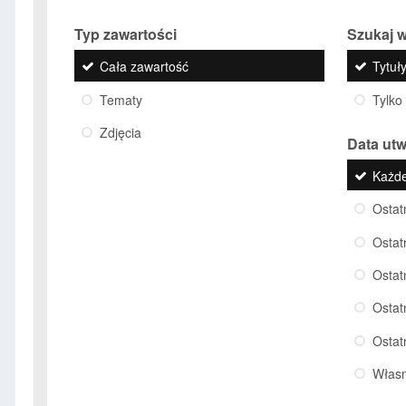
Typ zawartości
Szukaj w
Cała zawartość
Tytuły
Tematy
Tylko
Zdjęcia
Data ut
Każd
Ostat
Ostat
Ostat
Ostat
Ostat
Włas