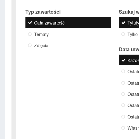
Typ zawartości
Szukaj w
Cała zawartość
Tytuły
Tematy
Tylko
Zdjęcia
Data ut
Każd
Ostat
Ostat
Ostat
Ostat
Ostat
Włas