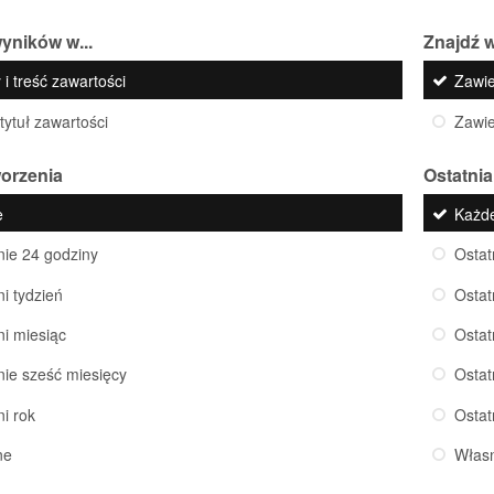
yników w...
Znajdź w
 i treść zawartości
Zawi
 tytuł zawartości
Zawi
worzenia
Ostatnia
e
Każd
nie 24 godziny
Ostat
ni tydzień
Ostat
ni miesiąc
Ostat
nie sześć miesięcy
Ostat
ni rok
Ostat
ne
Włas