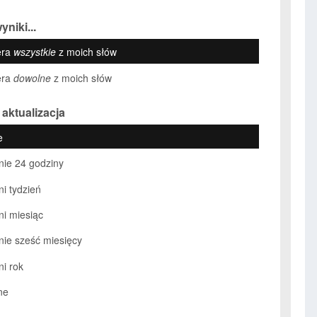
yniki...
era
wszystkie
z moich słów
era
dowolne
z moich słów
 aktualizacja
e
nie 24 godziny
ni tydzień
ni miesiąc
nie sześć miesięcy
ni rok
ne