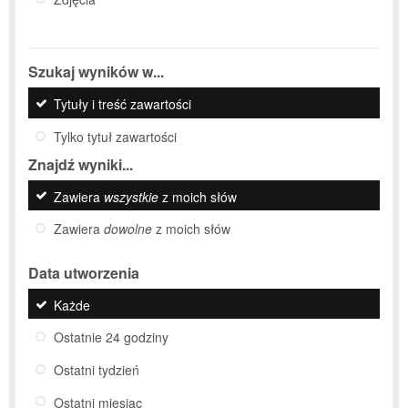
Szukaj wyników w...
Tytuły i treść zawartości
Tylko tytuł zawartości
Znajdź wyniki...
Zawiera
wszystkie
z moich słów
Zawiera
dowolne
z moich słów
Data utworzenia
Każde
Ostatnie 24 godziny
Ostatni tydzień
Ostatni miesiąc