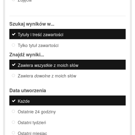
Szukaj wyników w...
Tytuły i treść zawartości
Tylko tytuł zawartości
Znajdź wyniki...
Zawiera
wszystkie
z moich słów
Zawiera
dowolne
z moich słów
Data utworzenia
Każde
Ostatnie 24 godziny
Ostatni tydzień
Ostatni miesiąc