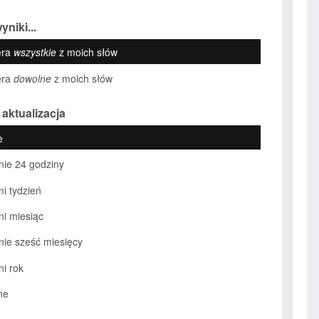
yniki...
era
wszystkie
z moich słów
era
dowolne
z moich słów
 aktualizacja
e
nie 24 godziny
ni tydzień
ni miesiąc
nie sześć miesięcy
ni rok
ne