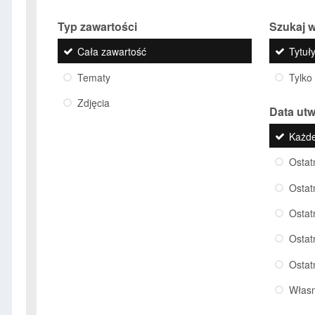
Typ zawartości
Szukaj w
Cała zawartość
Tytuły
Tematy
Tylko
Zdjęcia
Data ut
Każd
Ostat
Ostat
Ostat
Ostat
Ostat
Włas