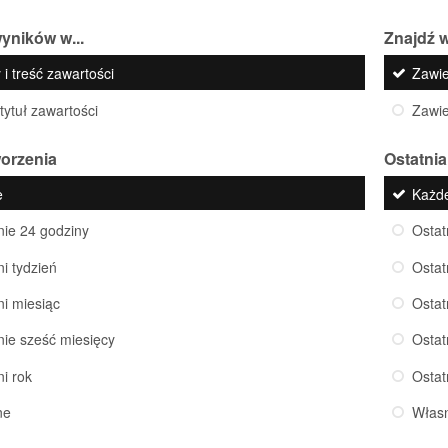
yników w...
Znajdź w
 i treść zawartości
Zawi
 tytuł zawartości
Zawi
worzenia
Ostatnia
e
Każd
nie 24 godziny
Ostat
ni tydzień
Ostat
ni miesiąc
Ostat
nie sześć miesięcy
Ostat
ni rok
Ostat
ne
Włas