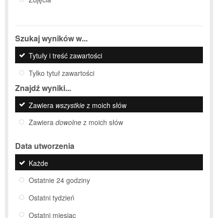
Szukaj wyników w...
Tytuły i treść zawartości
Tylko tytuł zawartości
Znajdź wyniki...
Zawiera
wszystkie
z moich słów
Zawiera
dowolne
z moich słów
Data utworzenia
Każde
Ostatnie 24 godziny
Ostatni tydzień
Ostatni miesiąc