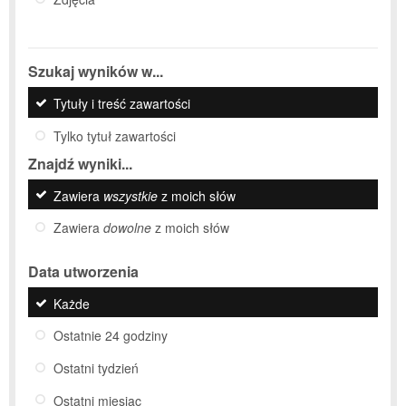
Szukaj wyników w...
Tytuły i treść zawartości
Tylko tytuł zawartości
Znajdź wyniki...
Zawiera
wszystkie
z moich słów
Zawiera
dowolne
z moich słów
Data utworzenia
Każde
Ostatnie 24 godziny
Ostatni tydzień
Ostatni miesiąc