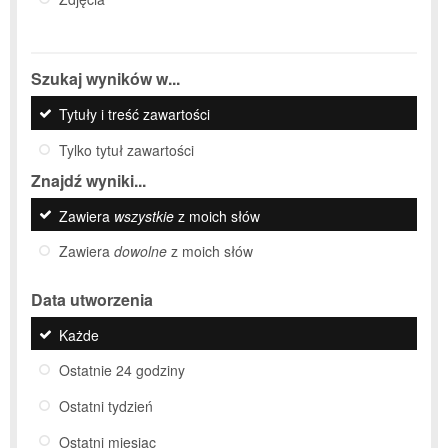
Szukaj wyników w...
Tytuły i treść zawartości
Tylko tytuł zawartości
Znajdź wyniki...
Zawiera
wszystkie
z moich słów
Zawiera
dowolne
z moich słów
Data utworzenia
Każde
Ostatnie 24 godziny
Ostatni tydzień
Ostatni miesiąc