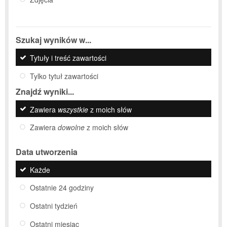
Szukaj wyników w...
Tytuły i treść zawartości
Tylko tytuł zawartości
Znajdź wyniki...
Zawiera
wszystkie
z moich słów
Zawiera
dowolne
z moich słów
Data utworzenia
Każde
Ostatnie 24 godziny
Ostatni tydzień
Ostatni miesiąc