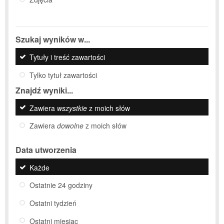
Szukaj wyników w...
Tytuły i treść zawartości
Tylko tytuł zawartości
Znajdź wyniki...
Zawiera
wszystkie
z moich słów
Zawiera
dowolne
z moich słów
Data utworzenia
Każde
Ostatnie 24 godziny
Ostatni tydzień
Ostatni miesiąc