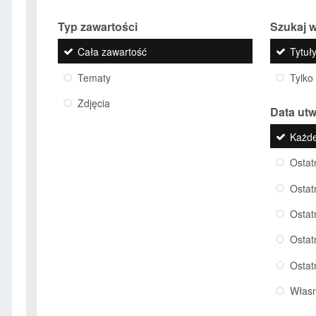
Typ zawartości
Szukaj w
Cała zawartość
Tytuły
Tematy
Tylko
Zdjęcia
Data ut
Każd
Ostat
Ostat
Ostat
Ostat
Ostat
Włas