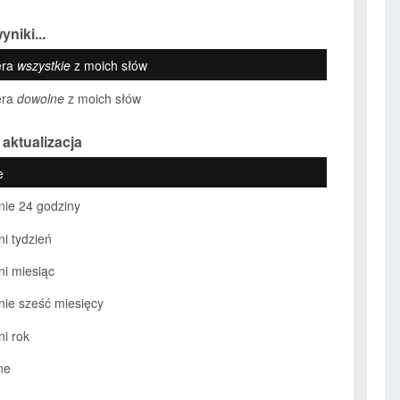
yniki...
era
wszystkie
z moich słów
era
dowolne
z moich słów
 aktualizacja
e
nie 24 godziny
ni tydzień
ni miesiąc
nie sześć miesięcy
ni rok
ne