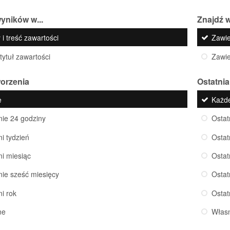
yników w...
Znajdź w
 i treść zawartości
Zawi
 tytuł zawartości
Zawi
worzenia
Ostatnia
e
Każd
nie 24 godziny
Ostat
ni tydzień
Ostat
ni miesiąc
Ostat
nie sześć miesięcy
Ostat
ni rok
Ostat
ne
Włas