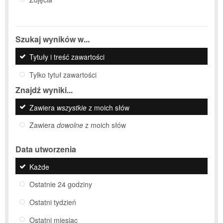
Szukaj wyników w...
Tytuły i treść zawartości
Tylko tytuł zawartości
Znajdź wyniki...
Zawiera
wszystkie
z moich słów
Zawiera
dowolne
z moich słów
Data utworzenia
Każde
Ostatnie 24 godziny
Ostatni tydzień
Ostatni miesiąc