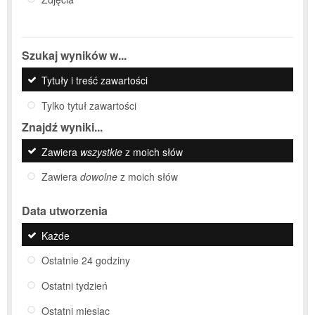
Szukaj wyników w...
Tytuły i treść zawartości
Tylko tytuł zawartości
Znajdź wyniki...
Zawiera
wszystkie
z moich słów
Zawiera
dowolne
z moich słów
Data utworzenia
Każde
Ostatnie 24 godziny
Ostatni tydzień
Ostatni miesiąc