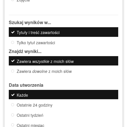
Szukaj wyników w...
Tytuły i treść zawartości
Tylko tytuł zawartości
Znajdź wyniki...
Zawiera
wszystkie
z moich słów
Zawiera
dowolne
z moich słów
Data utworzenia
Każde
Ostatnie 24 godziny
Ostatni tydzień
Ostatni miesiąc