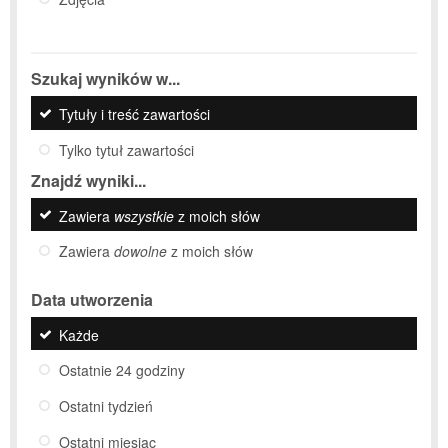
Szukaj wyników w...
Tytuły i treść zawartości
Tylko tytuł zawartości
Znajdź wyniki...
Zawiera
wszystkie
z moich słów
Zawiera
dowolne
z moich słów
Data utworzenia
Każde
Ostatnie 24 godziny
Ostatni tydzień
Ostatni miesiąc