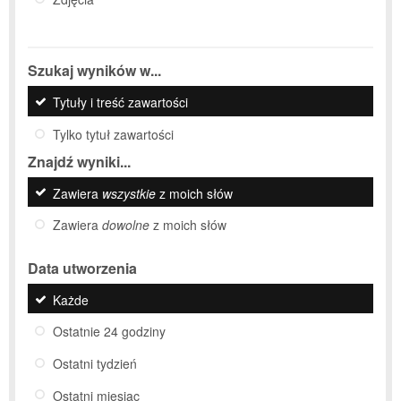
Szukaj wyników w...
Tytuły i treść zawartości
Tylko tytuł zawartości
Znajdź wyniki...
Zawiera
wszystkie
z moich słów
Zawiera
dowolne
z moich słów
Data utworzenia
Każde
Ostatnie 24 godziny
Ostatni tydzień
Ostatni miesiąc