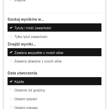
Szukaj wyników w...
Tytuły i treść zawartości
Tylko tytuł zawartości
Znajdź wyniki...
Zawiera
wszystkie
z moich słów
Zawiera
dowolne
z moich słów
Data utworzenia
Każde
Ostatnie 24 godziny
Ostatni tydzień
Ostatni miesiąc