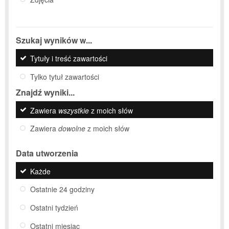
Szukaj wyników w...
Tytuły i treść zawartości
Tylko tytuł zawartości
Znajdź wyniki...
Zawiera
wszystkie
z moich słów
Zawiera
dowolne
z moich słów
Data utworzenia
Każde
Ostatnie 24 godziny
Ostatni tydzień
Ostatni miesiąc