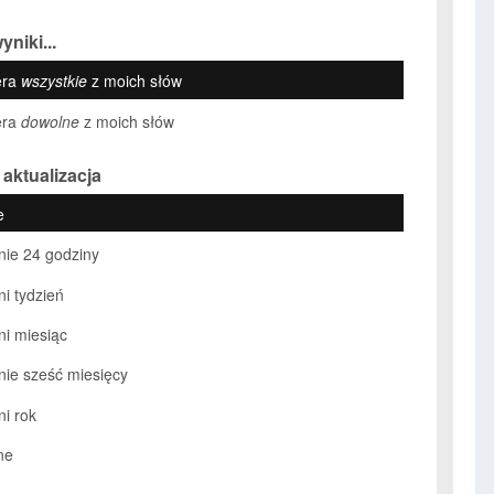
yniki...
era
wszystkie
z moich słów
era
dowolne
z moich słów
 aktualizacja
e
nie 24 godziny
ni tydzień
ni miesiąc
nie sześć miesięcy
ni rok
ne