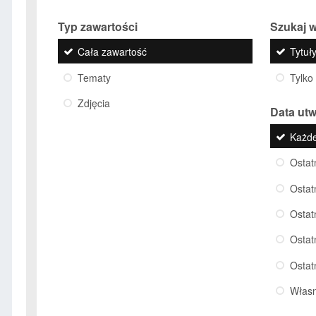
Typ zawartości
Szukaj w
Cała zawartość
Tytuły
Tematy
Tylko
Zdjęcia
Data ut
Każd
Ostat
Ostat
Ostat
Ostat
Ostat
Włas