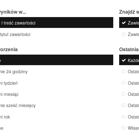
yników w...
Znajdź w
 i treść zawartości
Zawi
 tytuł zawartości
Zawi
worzenia
Ostatnia
e
Każd
nie 24 godziny
Ostat
ni tydzień
Ostat
ni miesiąc
Ostat
nie sześć miesięcy
Ostat
ni rok
Ostat
ne
Włas