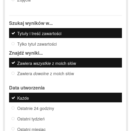
Szukaj wyników w...
Tytuły i treść zawartości
Tylko tytuł zawartości
Znajdź wyniki...
Zawiera
wszystkie
z moich słów
Zawiera
dowolne
z moich słów
Data utworzenia
Każde
Ostatnie 24 godziny
Ostatni tydzień
Ostatni miesiąc