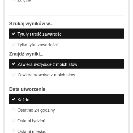
Szukaj wyników w...
Tytuły i treść zawartości
Tylko tytuł zawartości
Znajdź wyniki...
Zawiera
wszystkie
z moich słów
Zawiera
dowolne
z moich słów
Data utworzenia
Każde
Ostatnie 24 godziny
Ostatni tydzień
Ostatni miesiąc