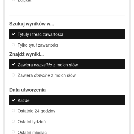
Szukaj wyników w...
Tytuły i treść zawartości
Tylko tytuł zawartości
Znajdź wyniki...
Zawiera
wszystkie
z moich słów
Zawiera
dowolne
z moich słów
Data utworzenia
Każde
Ostatnie 24 godziny
Ostatni tydzień
Ostatni miesiąc