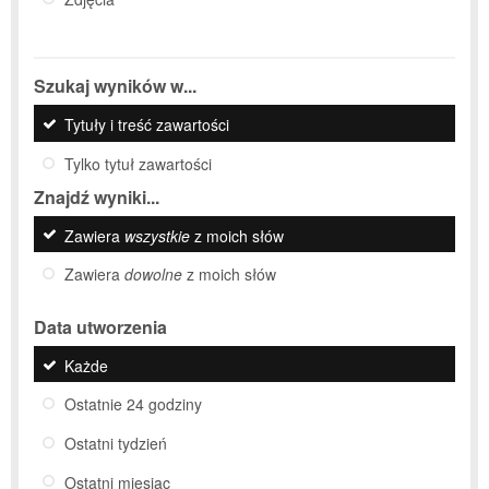
Szukaj wyników w...
Tytuły i treść zawartości
Tylko tytuł zawartości
Znajdź wyniki...
Zawiera
wszystkie
z moich słów
Zawiera
dowolne
z moich słów
Data utworzenia
Każde
Ostatnie 24 godziny
Ostatni tydzień
Ostatni miesiąc