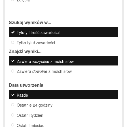
Szukaj wyników w...
Tytuły i treść zawartości
Tylko tytuł zawartości
Znajdź wyniki...
Zawiera
wszystkie
z moich słów
Zawiera
dowolne
z moich słów
Data utworzenia
Każde
Ostatnie 24 godziny
Ostatni tydzień
Ostatni miesiąc