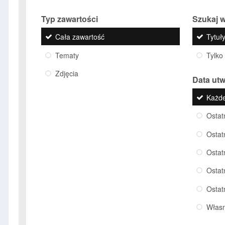
Typ zawartości
Szukaj w
Cała zawartość
Tytuły
Tematy
Tylko
Zdjęcia
Data ut
Każd
Ostat
Ostat
Ostat
Ostat
Ostat
Włas