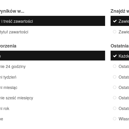
yników w...
Znajdź w
 i treść zawartości
Zawi
 tytuł zawartości
Zawi
worzenia
Ostatnia
e
Każd
nie 24 godziny
Ostat
ni tydzień
Ostat
ni miesiąc
Ostat
nie sześć miesięcy
Ostat
ni rok
Ostat
ne
Włas